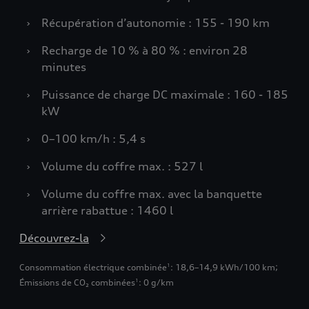
›
Récupération d’autonomie : 155 - 190 km
›
Recharge de 10 % à 80 % : environ 28
minutes
›
Puissance de charge DC maximale : 160 - 185
kW
›
0–100 km/h : 5,4 s
›
Volume du coffre max. : 527 l
›
Volume du coffre max. avec la banquette
arrière rabattue : 1460 l
Découvrez-la
Consommation électrique combinée
: 18,6–14,9 kWh/100 km
;
1
Émissions de CO₂ combinées
: 0 g/km
1