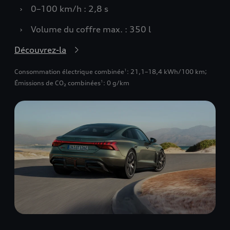
›
0–100 km/h : 2,8 s
›
Volume du coffre max. : 350 l
Découvrez-la
Consommation électrique combinée
: 21,1–18,4 kWh/100 km
;
1
Émissions de CO₂ combinées
: 0 g/km
1