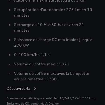
›
Autonomie maximale : jusqu’à 675 km
›
Récupération d’autonomie : 275 km en 10
minutes
›
Recharge de 10 % à 80 % : environ 21
minutes
›
Puissance de charge DC maximale : jusqu’à
270 kW
›
0–100 km/h : 4,1 s
›
Volume du coffre max. : 502 l
›
Volume du coffre max. avec la banquette
arrière rabattue : 1330 l
Découvrez-la
Consommation électrique combinée
: 16,7–15,7 kWh/100 km
;
1
Émissions de CO₂ combinées
: 0 g/km
1