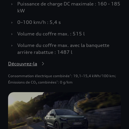
›
Puissance de charge DC maximale : 160 - 185
kW
›
0–100 km/h : 5,4 s
›
Volume du coffre max. : 515 l
›
Volume du coffre max. avec la banquette
arrière rabattue : 1487 l
Découvrez-la
Consommation électrique combinée
: 19,1–15,4 kWh/100 km
;
1
Émissions de CO₂ combinées
: 0 g/km
1