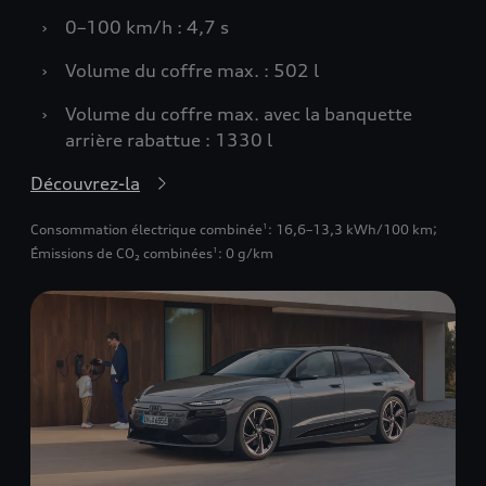
›
0–100 km/h : 4,7 s
›
Volume du coffre max. : 502 l
›
Volume du coffre max. avec la banquette
arrière rabattue : 1330 l
Découvrez-la
Consommation électrique combinée
: 16,6–13,3 kWh/100 km
;
1
Émissions de CO₂ combinées
: 0 g/km
1