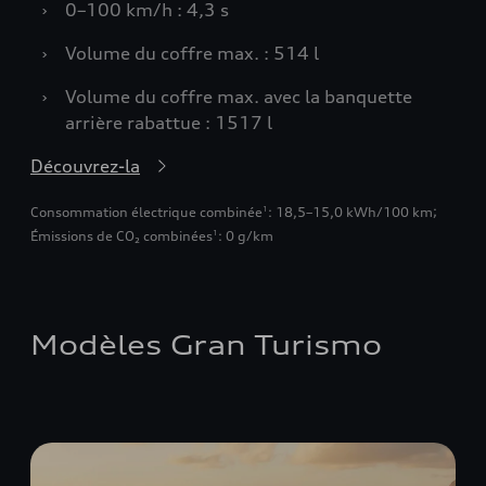
›
0–100 km/h : 4,3 s
›
Volume du coffre max. : 514 l
›
Volume du coffre max. avec la banquette
arrière rabattue : 1517 l
Découvrez-la
Consommation électrique combinée
: 18,5–15,0 kWh/100 km
;
1
Émissions de CO₂ combinées
: 0 g/km
1
Modèles Gran Turismo