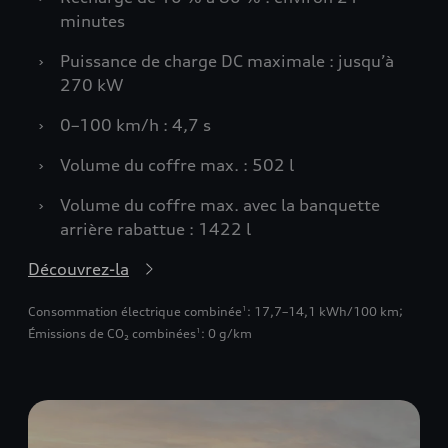
minutes
›
Puissance de charge DC maximale : jusqu’à
270 kW
›
0–100 km/h : 4,7 s
›
Volume du coffre max. : 502 l
›
Volume du coffre max. avec la banquette
arrière rabattue : 1422 l
Découvrez-la
Consommation électrique combinée
: 17,7–14,1 kWh/100 km
;
1
Émissions de CO₂ combinées
: 0 g/km
1