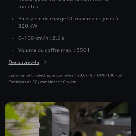
minutes
›
Puissance de charge DC maximale : jusqu’à
320 kW
›
0–100 km/h : 2,5 s
›
Volume du coffre max. : 350 l
Découvrez-la
Consommation électrique combinée
: 20,8–18,7 kWh/100 km
;
1
Émissions de CO₂ combinées
: 0 g/km
1