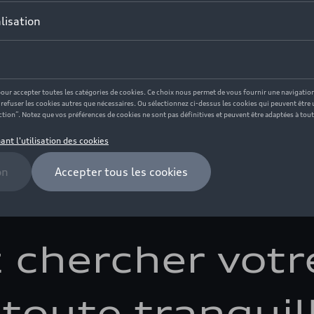
arrivée de votre nouv
 chercher votr
toute tranquil