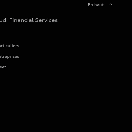
En haut
udi Financial Services
rticuliers
treprises
eet