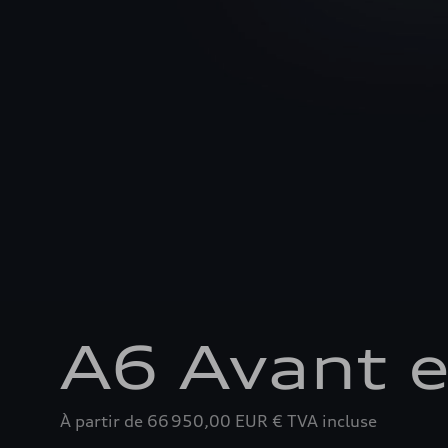
Slide 1 of 4: 3/4 avant
A6 Avant e
À partir de 66 950,00 EUR €
TVA incluse