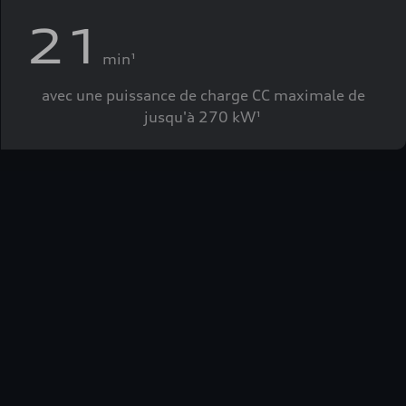
21
min¹
avec une puissance de charge CC maximale de
jusqu'à 270 kW¹