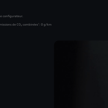
le configurateur.
missions de CO₂ combinées
: 0 g/km
1