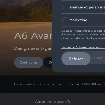
A6 Avant e-tron
Design avant-gardiste, autonomie except
Configurez
Découvrez les conditions
Consommation électrique combinée
: 17,7–14,1 kWh/100 km
;
É
1
Autonomie jusqu'à