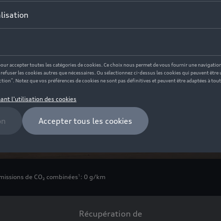
ionnelle
missions de CO₂ combinées
: 0 g/km
1
Récupération de