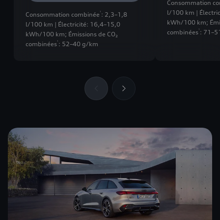
Consommation co
l/100 km | Électri
1
Consommation combinée
: 2,3–1,8
kWh/100 km
;
Émi
l/100 km | Électricité: 16,4–15,0
1
combinées
: 71–5
kWh/100 km
;
Émissions de CO₂
1
combinées
: 52–40 g/km