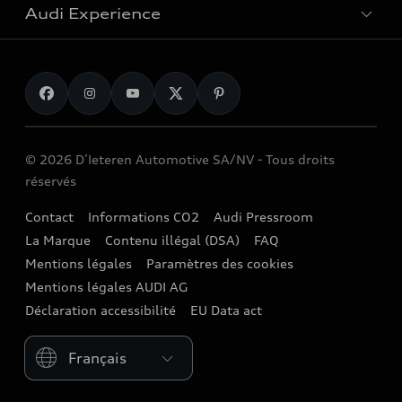
Audi Experience
Entreprises
Voitures SUV
Entretien & réparation
Fleet
Voitures break
Accessoires d'Origine Audi
Recharge
Voitures familiales
myAudi
Audi Sport
Voitures berline
Garantie
© 2026 D’Ieteren Automotive SA/NV - Tous droits
Audi e-shop
Voitures citadines
réservés
Actions de rappel
Audi Events
Demande d'essai
Contact
Informations CO2
Audi Pressroom
Audi digital services
Stories of Progress
La Marque
Contenu illégal (DSA)
FAQ
Demande d'offre
Réseau Audi
Mentions légales
Paramètres des cookies
Newsletter
Distributeurs Audi
Mentions légales AUDI AG
Partenaires Service et garages indépendants
Déclaration accessibilité
EU Data act
Valeur de reprise
Audi Assistance
Please select country
Audi Fleet services
Audi Insurance
Poppy Lease
Contrat de service weCare