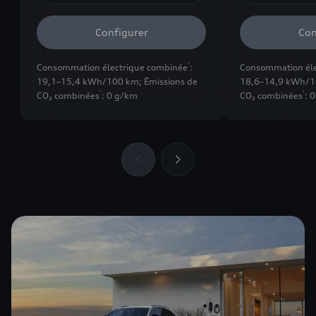
Configurer
Con
1
Consommation électrique combinée
:
Consommation éle
19,1–15,4 kWh/100 km
;
Émissions de
18,6–14,9 kWh/
1
1
CO₂ combinées
: 0 g/km
CO₂ combinées
: 