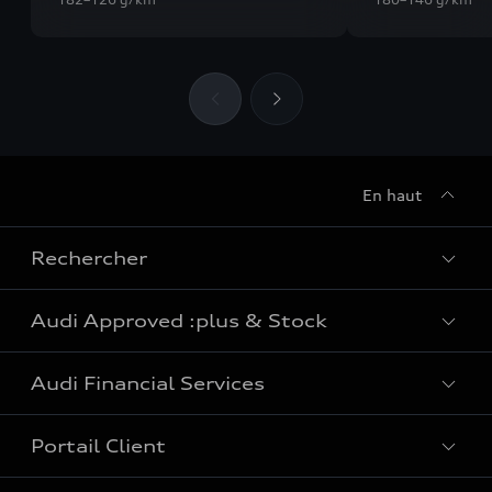
En haut
Rechercher
Audi Approved :plus & Stock
Tous les modèles
Audi Financial Services
e-tron : voitures électriques
Audi Approved :plus
Voitures plug-in hybride
Portail Client
Voitures de stock Audi
Particuliers
SUV Électrique