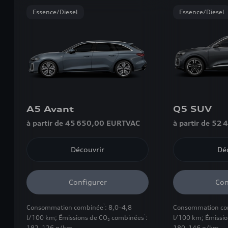
Essence/Diesel
Essence/Diesel
A5 Avant
Q5 SUV
à partir de 45 650,00 EUR
TVAC
à partir de 52
Découvrir
Dé
Configurer
Con
1
Consommation combinée
: 8,0–4,8
Consommation co
1
l/100 km
;
Émissions de CO₂ combinées
:
l/100 km
;
Émissi
182–126 g/km
180–146 g/km