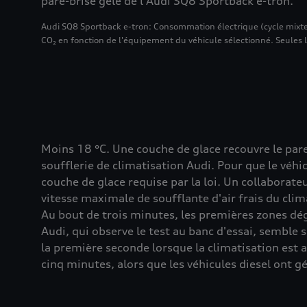
pare-brise gelé de l'Audi SQ8 Sportback e-tron.
Audi SQ8 Sportback e-tron: Consommation électrique (cycle mixt
CO₂ en fonction de l'équipement du véhicule sélectionné. Seules
Moins 18 °C. Une couche de glace recouvre le pare
soufflerie de climatisation Audi. Pour que le véhic
couche de glace requise par la loi. Un collaborate
vitesse maximale de soufflante d'air frais du clima
Au bout de trois minutes, les premières zones dég
Audi, qui observe le test au banc d'essai, semble s
la première seconde lorsque la climatisation est a
cinq minutes, alors que les véhicules diesel ont 