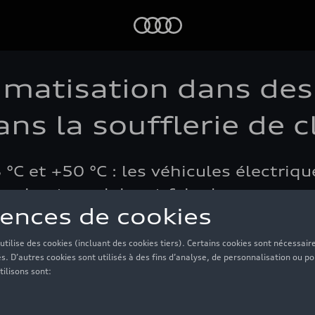
Audi
limatisation dans des
ns la soufflerie de c
 °C et +50 °C : les véhicules électri
ack e-tron doivent faire leurs preuve
climatisation Audi.
emps de lecture: 6 min – Texte: Bernd Zerelles - Photo: Jules Esi
ctrique (cycle mixte*) en kWh/100 km: 28,2–25,3Émissions de 
 et émissions de CO₂ en fonction de l'équipement du véhicule s
es à la norme WLTP (et non NEDC) sont disponibles pour le véh