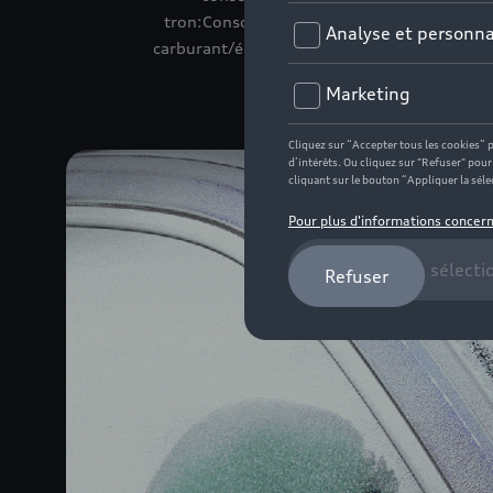
tron:Consommation électrique (cycle mixt
carburant/électrique et émissions de CO₂ e
confor