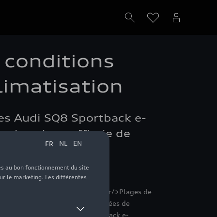
 conditions
limatisation
ques Audi SQ8 Sportback e-
s dans la soufflerie de
ck
CO₂ (cycle mixte*) en g/km: 0<br/>Plages de
électionné.<br/>Seules les données de
icule.<br/><br/>Audi Q8 Sportback e-