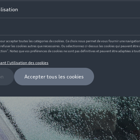
e*) en kWh/100 km: 24,1–19,5Émissions de CO₂ (cycle mixte*)
n fonction de l'équipement du véhicule sélectionné.<br/>Seules
mes à la norme WLTP (et non NEDC) sont disponibles pour le vé