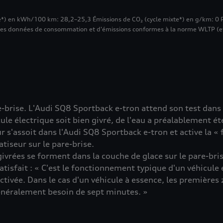
e*) en kWh/100 km: 28,2–25,3 Émissions de CO₂ (cycle mixte*) en g/km: 0 
 les données de consommation et d'émissions conformes à la norme WLTP (et
-brise. L'Audi SQ8 Sportback e-tron attend son test dans l
ule électrique soit bien givré, de l'eau a préalablement été
ur s'assoit dans l'Audi SQ8 Sportback e-tron et active la
tiseur sur le pare-brise.
ivrées se forment dans la couche de glace sur le pare-bri
atisfait : « C'est le fonctionnement typique d'un véhicule 
ctivée. Dans le cas d'un véhicule à essence, les premières
généralement besoin de sept minutes. »