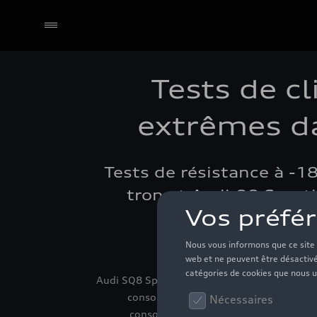
Tests de c
extrêmes da
Tests de résistance à -18
tron et Audi Q8 Sportb
T
Audi SQ8 Sportback e-tron:Consommation éle
consommation de carburant/électrique
consommation et d'émissions conform