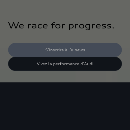
We race for progress.
S’inscrire à l’e-news
Vivez la performance d'Audi
Notre cœur s'emballe
Cinq continents, 24 courses, des milliers de
kilomètres de distance de course, de nouvelles
technologies : l'attitude avec laquelle l'Audi