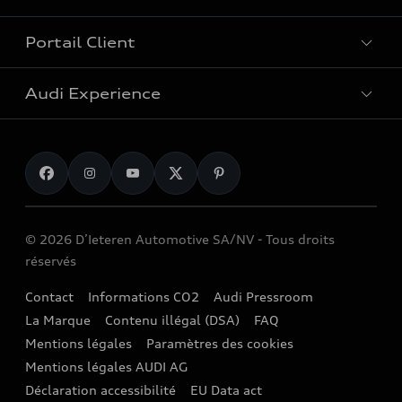
e-tron : voitures électriques
Audi Approved :plus
Voitures plug-in hybride
Portail Client
Voitures de stock Audi
Particuliers
SUV Électrique
Audi Experience
Entreprises
Voitures SUV
Entretien & réparation
Fleet
Voitures break
Accessoires d'Origine Audi
Recharge
Voitures familiales
myAudi
Audi Sport
Voitures berline
Garantie
© 2026 D’Ieteren Automotive SA/NV - Tous droits
Audi e-shop
Voitures citadines
réservés
Actions de rappel
Audi Events
Demande d'essai
Contact
Informations CO2
Audi Pressroom
Audi digital services
Stories of Progress
La Marque
Contenu illégal (DSA)
FAQ
Demande d'offre
Réseau Audi
Mentions légales
Paramètres des cookies
Newsletter
Distributeurs Audi
Mentions légales AUDI AG
Partenaires Service et garages indépendants
Déclaration accessibilité
EU Data act
Valeur de reprise