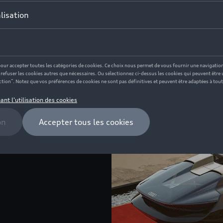
nouveau monde. Un univers
, mais sur l’expérience que
sphere concept offre bien
 prendre ses passagers - de
se trouvent. Vous voilà
 au sens propre comme au
votre voiture appartiennent
e elle-même.