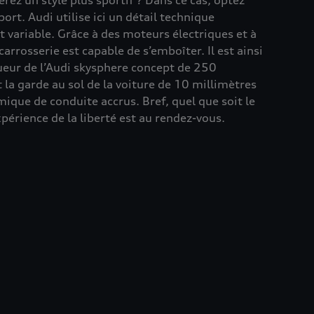
érez un style plus sportif ? Dans ce cas, optez
rt. Audi utilise ici un détail technique
variable. Grâce à des moteurs électriques et à
rrosserie est capable de s’emboîter. Il est ainsi
ueur de l’Audi skysphere concept de 250
 la garde au sol de la voiture de 10 millimètres
ique de conduite accrus. Bref, quel que soit le
périence de la liberté est au rendez-vous.