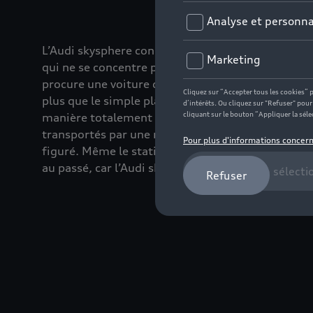
L’Audi skysphere concept ouvre la porte vers un 
qui ne se concentre pas seulement sur la conduite
procure une voiture de luxe. Parce que l’Audi sky
plus que le simple plaisir de conduire… Elle passe
manière totalement autonome - à l’endroit où ils 
transportés par une nouvelle forme de mobilité,
figuré. Même le stationnement et la recharge de 
au passé, car l’Audi skysphere concept s’en charg