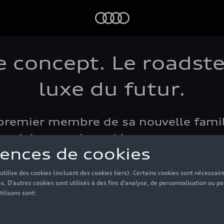
Audi
 concept. Le roadste
luxe du futur.
t premier membre de sa nouvelle famil
taculaire avec lequel la marque aux q
tur. Un concept car qui respire le desig
 Ce roadster 2 portes a été conçu dan
 des expériences captivantes de clas
Temps de lecture: 5 min