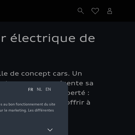
r électrique de
le de concept cars. Un
uatre anneaux présente sa
n, le luxe et la liberté :
s un but précis : offrir à
se planétaire.