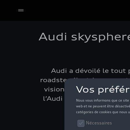
Audi skysphere
Audi a dévoilé le tou
roadster électrique spec
vision progressiste du fu
l’Audi skysphere concept.
ses passagers