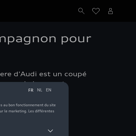
compagnon pour
here d'Audi est un coupé
commande innovant.
nn
 modèle de série.