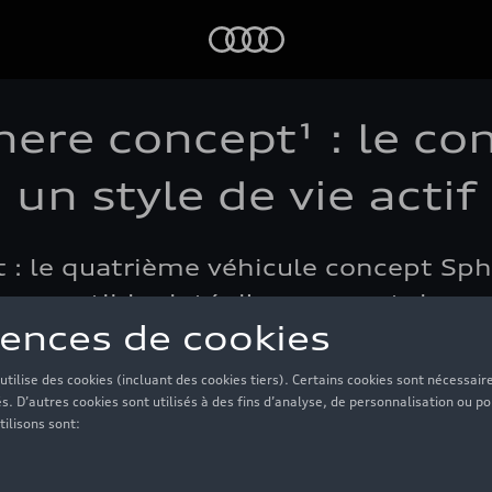
Audi
here concept¹ : le 
un style de vie actif
nt : le quatrième véhicule concept Sp
 convertible doté d'un concept de 
emps de lecture: 7 min – Texte: AUDI AG – Photo: Ole Westerma
senté ici est un véhicule concept qui n'est pas disponible comme