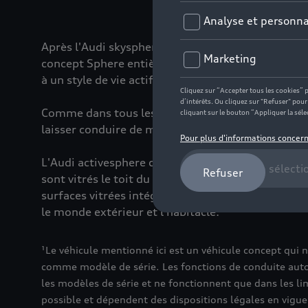
Après l'Audi skysphere concept¹ (roadster), l'Au
concept Sphere entièrement électrique : l'Audi act
à un style de vie actif.
Comme dans tous les concepts Sphere, l'Audi acti
laisser conduire de manière automatisée sur un t
L'Audi activesphere concept¹ se caractérise en gra
sont vitrés le toit du coupé, mais également et po
surfaces vitrées intégrées dans la partie inférieu
le monde extérieur et l'habitacle.
¹Le véhicule mentionné ici est un véhicule concept qui 
comme modèle de série. Les fonctions de conduite auto
les modèles de série et ne fonctionnent que dans les li
possible et dépendent des dispositions légales en vigue