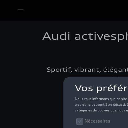
Audi activesp
Sportif, vibrant, éléga
crossover quattro
T
¹Le véhicule pré