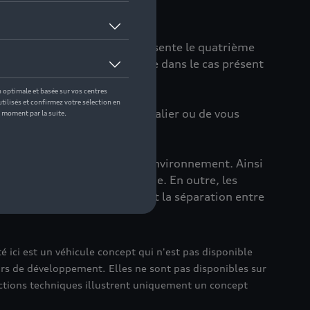
oncept¹ (monospace), Audi présente le quatrième
avenir de la mobilité, adaptée dans le cas présent
à l'aide du volant et du pédalier ou de vous
n lien entre l'habitacle et l'environnement. Ainsi
rame Audi typique de la marque. En outre, les
mode tout-terrain, et éliminent la séparation entre
 ici est un véhicule concept qui n'est pas disponible
s de développement. Elles ne sont pas disponibles sur
nctions techniques illustrent uniquement un concept