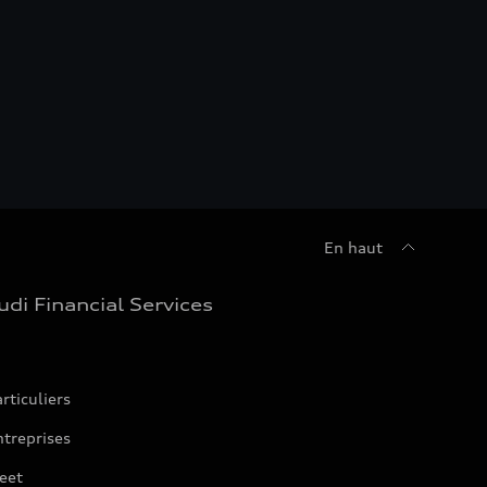
En haut
udi Financial Services
rticuliers
treprises
eet