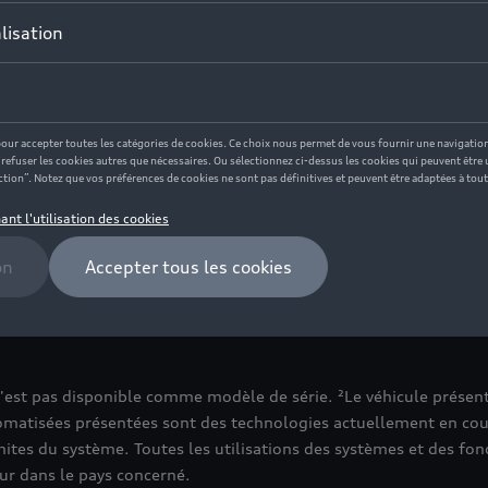
di grandsphere concept¹ (berline) et l'Audi urbansphere c
ivesphere concept¹. Audi démontre ainsi sa vision pour l'
vesphere concept¹ vous permet de prendre les commandes 
errain adapté².
nde partie par de généreuses surfaces vitrées pour créer u
ur la première fois, en transparence, la calandre Singlef
re des portes offrent des vues inédites, en particulier en 
n'est pas disponible comme modèle de série. ²Le véhicule présenté
matisées présentées sont des technologies actuellement en cour
mites du système. Toutes les utilisations des systèmes et des fo
ur dans le pays concerné.