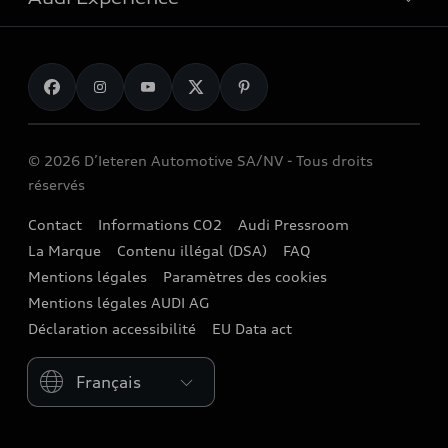
Entreprises
Voitures SUV
Entretien & réparation
Fleet
Voitures break
Accessoires d'Origine Audi
Recharge
Voitures familiales
myAudi
Audi Sport
Voitures berline
Garantie
© 2026 D’Ieteren Automotive SA/NV - Tous droits
Audi e-shop
Voitures citadines
réservés
Actions de rappel
Audi Events
Demande d'essai
Contact
Informations CO2
Audi Pressroom
Audi digital services
Stories of Progress
La Marque
Contenu illégal (DSA)
FAQ
Demande d'offre
Réseau Audi
Mentions légales
Paramètres des cookies
Newsletter
Distributeurs Audi
Mentions légales AUDI AG
Partenaires Service et garages indépendants
Déclaration accessibilité
EU Data act
Valeur de reprise
Audi Assistance
Please select country
Audi Fleet services
Audi Insurance
Poppy Lease
Contrat de service weCare