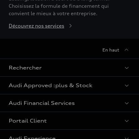
Choisissez la formule de financement qui
convient le mieux à votre entreprise.
Découvrez nos services
En haut
Rechercher
Audi Approved :plus & Stock
Tous les modèles
Audi Financial Services
e-tron : voitures électriques
Audi Approved :plus
Voitures plug-in hybride
Portail Client
Voitures de stock Audi
Particuliers
SUV Électrique
Audi Experience