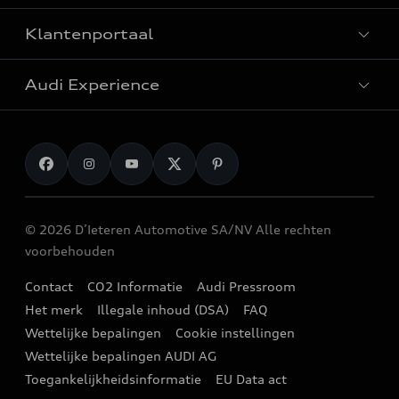
Audi Approved :plus
Plug-in hybrides wagens
Klantenportaal
Audi stockwagens
Particulieren
Elektrische SUV
Audi Experience
Professionals
SUV wagens
Onderhoud & reparatie
Fleet
Break wagens
Originele Audi Accessoires
Laden
Gezinswagens
myAudi
Audi Sport
Berline wagens
Garantie
© 2026 D’Ieteren Automotive SA/NV Alle rechten
Audi e-shop
Stadswagens
voorbehouden
Terugroepacties
Audi Events
Een testrit aanvragen
Contact
CO2 Informatie
Audi Pressroom
Audi digital services
Stories of Progress
Het merk
Illegale inhoud (DSA)
FAQ
Een offerte aanvragen
Audi verdelers
Wettelijke bepalingen
Cookie instellingen
Newsletter
Uw Audi verdeler
Wettelijke bepalingen AUDI AG
Partnercontracten en independent operators
Toegankelijkheidsinformatie
EU Data act
Overnamewaarde
Audi Assistance