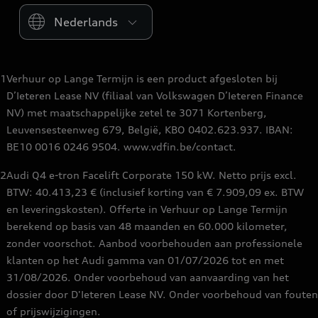
Please select country
Audi Fleet services
Audi Insurance
Poppy Lease
weCare servicecontract
1
Verhuur op Lange Termijn is een product afgesloten bij
Jobs
D’Ieteren Lease NV (filiaal van Volkswagen D’Ieteren Finance
NV) met maatschappelijke zetel te 3071 Kortenberg,
Checklist nieuwe Audi
Leuvensesteenweg 679, België, KBO 0402.623.937. IBAN:
BE10 0016 0246 9504. www.vdfin.be/contact.
2
Audi Q4 e-tron Facelift Corporate 150 kW. Netto prijs excl.
BTW: 40.413,23 € (inclusief korting van € 7.909,09 ex. BTW
en leveringskosten). Offerte in Verhuur op Lange Termijn
berekend op basis van 48 maanden en 60.000 kilometer,
zonder voorschot. Aanbod voorbehouden aan professionele
klanten op het Audi gamma van 01/07/2026 tot en met
31/08/2026. Onder voorbehoud van aanvaarding van het
dossier door D'Ieteren Lease NV. Onder voorbehoud van fouten
of prijswijzigingen.