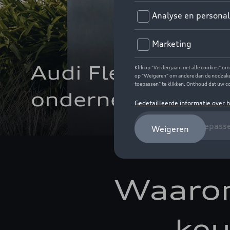
Audi Fleet – Fleet
ondernemingen
Waarom
keu