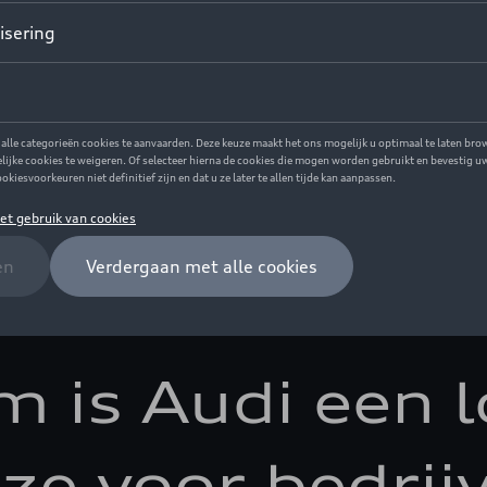
beheer voor zelfstand
 is Audi een l
ze voor bedrij