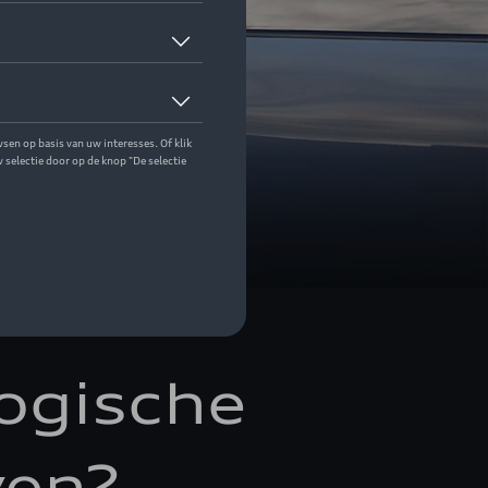
igen & 
ogische
ven?