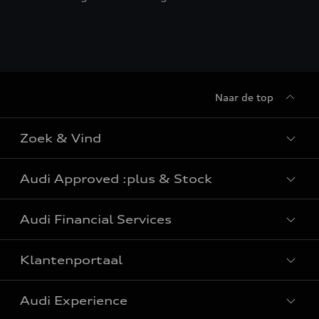
Naar de top
Zoek & Vind
Audi Approved :plus & Stock
Alle modellen
Audi Financial Services
e-tron: elektrische wagens
Audi Approved :plus
Plug-in hybrides wagens
Klantenportaal
Audi stockwagens
Particulieren
Elektrische SUV
Audi Experience
Professionals
SUV wagens