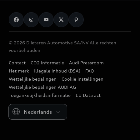
Onderhoud & reparatie
Fleet
Break wagens
Originele Audi Accessoires
Laden
Gezinswagens
myAudi
Audi Sport
Berline wagens
Garantie
© 2026 D’Ieteren Automotive SA/NV Alle rechten
Audi e-shop
Stadswagens
voorbehouden
Terugroepacties
Audi Events
Een testrit aanvragen
Contact
CO2 Informatie
Audi Pressroom
Audi digital services
Stories of Progress
Het merk
Illegale inhoud (DSA)
FAQ
Een offerte aanvragen
Audi verdelers
Wettelijke bepalingen
Cookie instellingen
Newsletter
Uw Audi verdeler
Wettelijke bepalingen AUDI AG
Partnercontracten en independent operators
Toegankelijkheidsinformatie
EU Data act
Overnamewaarde
Audi Assistance
Please select country
Audi Fleet services
Audi Insurance
Poppy Lease
weCare servicecontract
Jobs