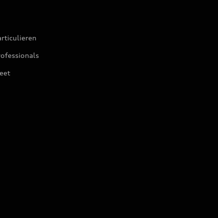
rticulieren
ofessionals
eet