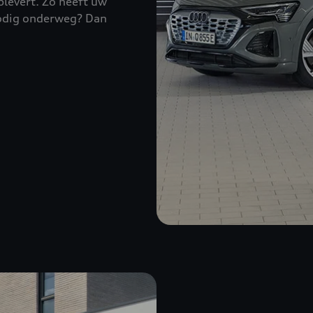
plevert. Zo heeft uw
odig onderweg? Dan