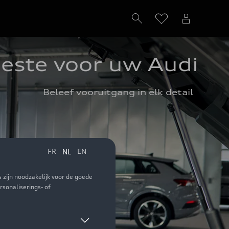
este voor uw Audi
Beleef vooruitgang in elk detail  