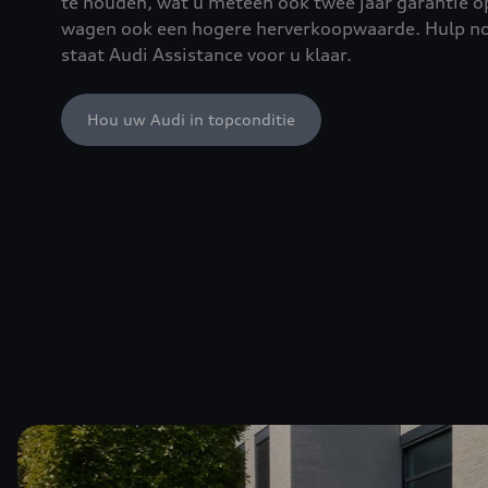
te houden, wat u meteen ook twee jaar garantie o
wagen ook een hogere herverkoopwaarde. Hulp n
staat Audi Assistance voor u klaar.
Hou uw Audi in topconditie