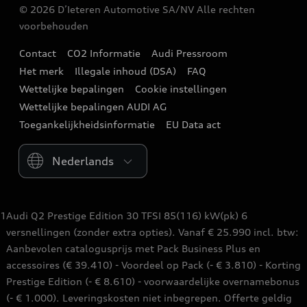
Garantie
© 2026 D’Ieteren Automotive SA/NV Alle rechten
Audi e-shop
Stadswagens
voorbehouden
Terugroepacties
Audi Events
Een testrit aanvragen
Contact
CO2 Informatie
Audi Pressroom
Audi digital services
Stories of Progress
Het merk
Illegale inhoud (DSA)
FAQ
Een offerte aanvragen
Audi verdelers
Wettelijke bepalingen
Cookie instellingen
Newsletter
Uw Audi verdeler
Wettelijke bepalingen AUDI AG
Partnercontracten en independent operators
Toegankelijkheidsinformatie
EU Data act
Overnamewaarde
Audi Assistance
Please select country
Audi Fleet services
Audi Insurance
Poppy Lease
weCare servicecontract
1
Audi Q2 Prestige Edition 30 TFSI 85(116) kW(pk) 6
Jobs
versnellingen (zonder extra opties). Vanaf € 25.990 incl. btw:
Aanbevolen catalogusprijs met Pack Business Plus en
Checklist nieuwe Audi
accessoires (€ 39.410) - Voordeel op Pack (- € 3.810) - Korting
Prestige Edition (- € 8.610) - voorwaardelijke overnamebonus
(- € 1.000). Leveringskosten niet inbegrepen. Offerte geldig