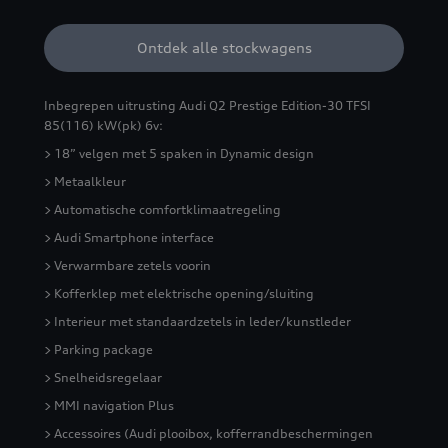
Ontdek alle stockwagens
Inbegrepen uitrusting Audi Q2 Prestige Edition-30 TFSI
85(116) kW(pk) 6v:
> 18” velgen met 5 spaken in Dynamic design
> Metaalkleur
> Automatische comfortklimaatregeling
> Audi Smartphone interface
> Verwarmbare zetels voorin
> Kofferklep met elektrische opening/sluiting
> Interieur met standaardzetels in leder/kunstleder
> Parking package
> Snelheidsregelaar
> MMI navigation Plus
> Accessoires (Audi plooibox, kofferrandbeschermingen