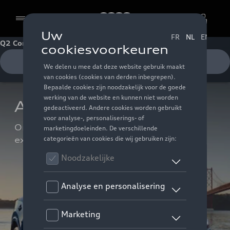
Audi
Q2 Condities
Cookies
Offerte ontvangen
Audi Q2 Condities
Ontdek de huidige voordelen en 
exclusieve condities