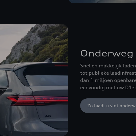
Onderweg 
Snel en makkelijk lade
tot publieke laadinfra
dan 1 miljoen openbare 
eenvoudig met uw D'Iet
Zo laadt u vlot onder