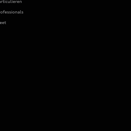
rticulieren
ofessionals
eet