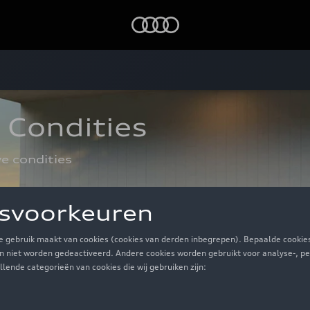
Audi
 Condities
e condities  