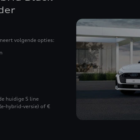
nder
eert volgende opties:
n
e huidige S line
e-hybrid-versie) of €