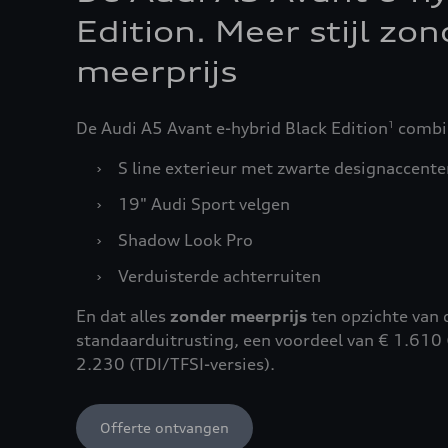
Edition. Meer stijl zo
meerprijs
De Audi A5 Avant e-hybrid Black Edition
combin
1
›
S line exterieur met zwarte designaccente
›
19" Audi Sport velgen
›
Shadow Look Pro
›
Verduisterde achterruiten
En dat alles
zonder meerprijs
ten opzichte van d
standaarduitrusting, een voordeel van € 1.610 (
2.230 (TDI/TFSI-versies).
Offerte ontvangen