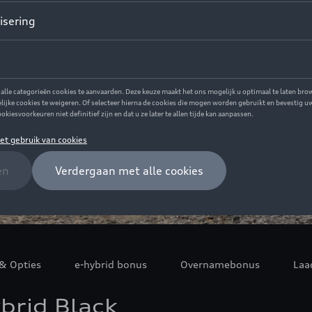
& Opties
e-hybrid bonus
Overnamebonus
Laa
brid Black