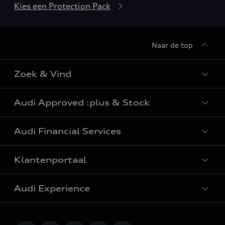
Kies een Protection Pack
Naar de top
Zoek & Vind
Audi Approved :plus & Stock
Alle modellen
Audi Financial Services
e-tron: elektrische wagens
Audi Approved :plus
Plug-in hybrides wagens
Klantenportaal
Audi stockwagens
Particulieren
Elektrische SUV
Audi Experience
Professionals
SUV wagens
Onderhoud & reparatie
Fleet
Break wagens
Originele Audi Accessoires