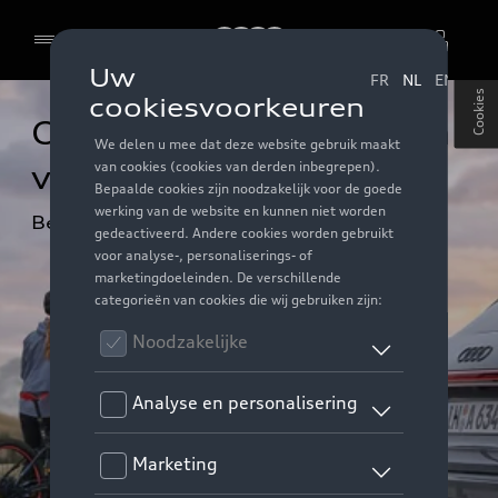
Audi
Cookies
Opbergmogelijkheden 
voor uw Audi
Beleef vooruitgang in elk detail