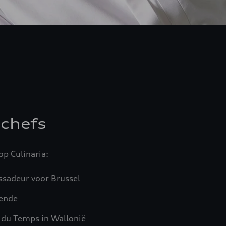
nchefs
op Culinaria:
ssadeur voor Brussel
tende
ir du Temps in Wallonië