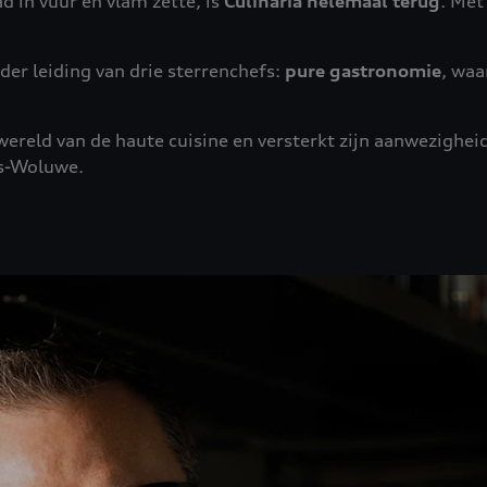
d in vuur en vlam zette, is
Culinaria helemaal terug
. Met
der leiding van drie sterrenchefs:
pure gastronomie
, waa
wereld van de haute cuisine en versterkt zijn aanwezigh
rs-Woluwe.