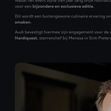
Nadat het event bijna tien jaar lang onze hoofdsta
voor een
bijzondere en exclusieve editie
.
Dit wordt een buitengewone culinaire ervaring on
smaken
.
Audi bevestigt hiermee zijn engagement voor de 
Hardiquest
, sterrenchef bij Menssa in Sint-Piete