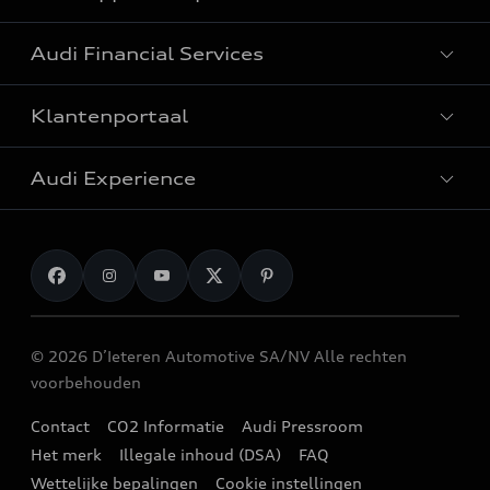
Alle modellen
Audi Financial Services
e-tron: elektrische wagens
Audi Approved :plus
Plug-in hybrides wagens
Klantenportaal
Audi stockwagens
Particulieren
Elektrische SUV
Audi Experience
Professionals
SUV wagens
Onderhoud & reparatie
Fleet
Break wagens
Originele Audi Accessoires
Laden
Gezinswagens
myAudi
Audi Sport
Berline wagens
Garantie
© 2026 D’Ieteren Automotive SA/NV Alle rechten
Audi e-shop
Stadswagens
voorbehouden
Terugroepacties
Audi Events
Een testrit aanvragen
Contact
CO2 Informatie
Audi Pressroom
Audi digital services
Stories of Progress
Het merk
Illegale inhoud (DSA)
FAQ
Een offerte aanvragen
Audi verdelers
Wettelijke bepalingen
Cookie instellingen