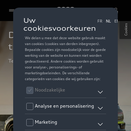
Audi
Cookies
De nieuwe Audi A2 e-
tron
Test hem als een van de eersten