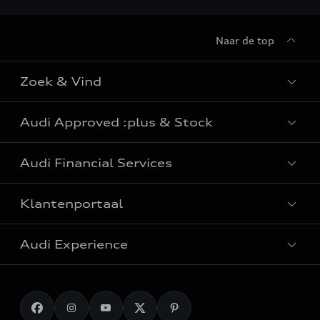
Naar de top
Zoek & Vind
Audi Approved :plus & Stock
Alle modellen
Audi Financial Services
e-tron: elektrische wagens
Audi Approved :plus
Plug-in hybrides wagens
Klantenportaal
Audi stockwagens
Particulieren
Elektrische SUV
Audi Experience
Professionals
SUV wagens
Onderhoud & reparatie
Fleet
Break wagens
Originele Audi Accessoires
Laden
Gezinswagens