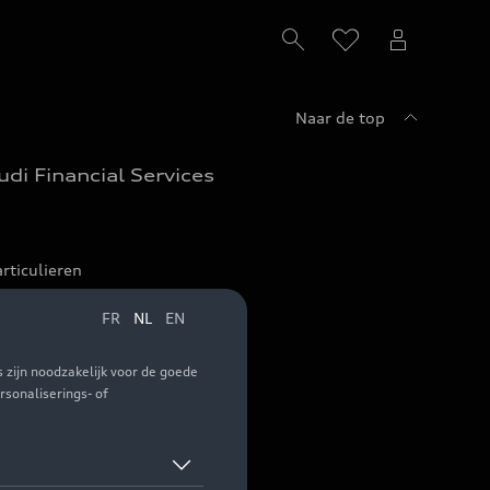
Naar de top
udi Financial Services
rticulieren
ofessionals
eet